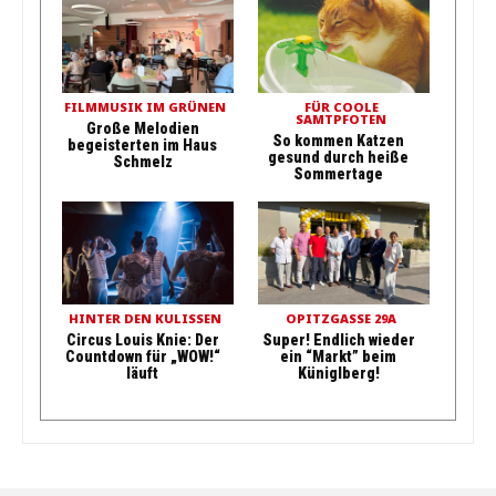
FILMMUSIK IM GRÜNEN
FÜR COOLE
SAMTPFOTEN
Große Melodien
So kommen Katzen
begeisterten im Haus
gesund durch heiße
Schmelz
Sommertage
HINTER DEN KULISSEN
OPITZGASSE 29A
Circus Louis Knie: Der
Super! Endlich wieder
Countdown für „WOW!“
ein “Markt” beim
läuft
Küniglberg!