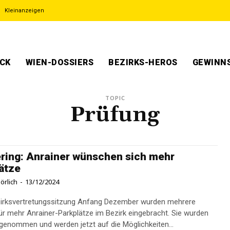
Kleinanzeigen
ECK
WIEN-DOSSIERS
BEZIRKS-HEROS
GEWINNS
TOPIC
Prüfung
ing: Anrainer wünschen sich mehr
ätze
örlich
-
13/12/2024
zirksvertretungssitzung Anfang Dezember wurden mehrere
ür mehr Anrainer-Parkplätze im Bezirk eingebracht. Sie wurden
ngenommen und werden jetzt auf die Möglichkeiten...