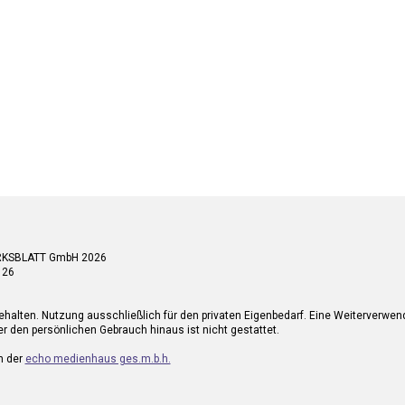
RKSBLATT GmbH 2026
 26
ehalten. Nutzung ausschließlich für den privaten Eigenbedarf. Eine Weiterverwe
r den persönlichen Gebrauch hinaus ist nicht gestattet.
n der
echo medienhaus ges.m.b.h.