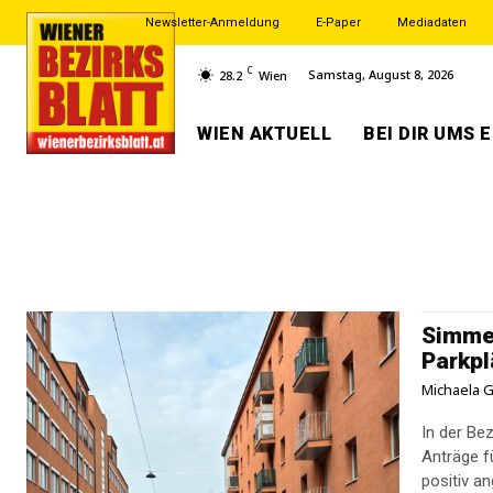
Newsletter-Anmeldung
E-Paper
Mediadaten
C
Samstag, August 8, 2026
28.2
Wien
WIEN AKTUELL
BEI DIR UMS 
Simmer
Parkpl
Michaela G
In der Be
Anträge f
positiv a