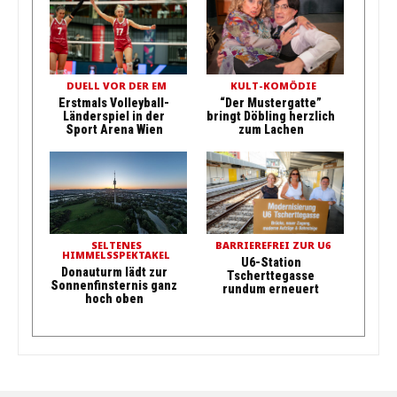
DUELL VOR DER EM
KULT-KOMÖDIE
Erstmals Volleyball-
“Der Mustergatte”
Länderspiel in der
bringt Döbling herzlich
Sport Arena Wien
zum Lachen
SELTENES
BARRIEREFREI ZUR U6
HIMMELSSPEKTAKEL
U6-Station
Donauturm lädt zur
Tscherttegasse
Sonnenfinsternis ganz
rundum erneuert
hoch oben