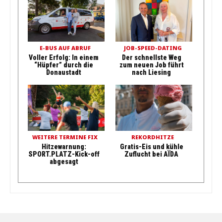
E-BUS AUF ABRUF
JOB-SPEED-DATING
Voller Erfolg: In einem
Der schnellste Weg
“Hüpfer” durch die
zum neuen Job führt
Donaustadt
nach Liesing
WEITERE TERMINE FIX
REKORDHITZE
Hitzewarnung:
Gratis-Eis und kühle
SPORT.PLATZ-Kick-off
Zuflucht bei AÏDA
abgesagt