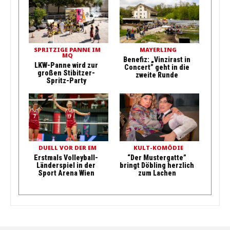
SPRITZIGE PANNE IM
MAYERLING
MQ
Benefiz: „Vinzirast in
LKW-Panne wird zur
Concert” geht in die
großen Stibitzer-
zweite Runde
Spritz-Party
DUELL VOR DER EM
KULT-KOMÖDIE
Erstmals Volleyball-
“Der Mustergatte”
Länderspiel in der
bringt Döbling herzlich
Sport Arena Wien
zum Lachen