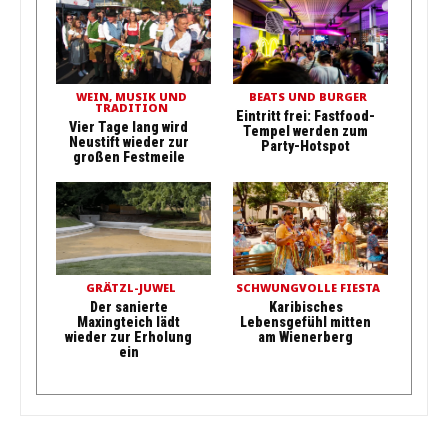
WEIN, MUSIK UND
BEATS UND BURGER
TRADITION
Eintritt frei: Fastfood-
Vier Tage lang wird
Tempel werden zum
Neustift wieder zur
Party-Hotspot
großen Festmeile
GRÄTZL-JUWEL
SCHWUNGVOLLE FIESTA
Der sanierte
Karibisches
Maxingteich lädt
Lebensgefühl mitten
wieder zur Erholung
am Wienerberg
ein