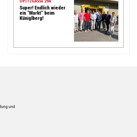
OPITZGASSE 29A
Super! Endlich wieder
ein “Markt” beim
Küniglberg!
ndung und