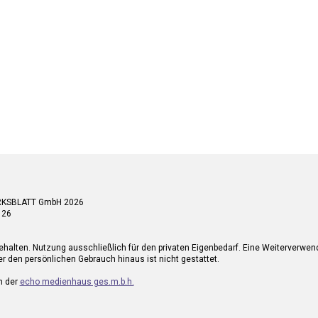
RKSBLATT GmbH 2026
 26
ehalten. Nutzung ausschließlich für den privaten Eigenbedarf. Eine Weiterverwe
r den persönlichen Gebrauch hinaus ist nicht gestattet.
n der
echo medienhaus ges.m.b.h.