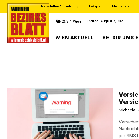
Newsletter-Anmeldung
E-Paper
Mediadaten
C
Freitag, August 7, 2026
26.8
Wien
WIEN AKTUELL
BEI DIR UMS 
Vorsic
Versic
Michaela G
Versicher
Nachricht
per SMS b