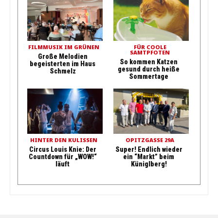
FILMMUSIK IM GRÜNEN
FÜR COOLE
SAMTPFOTEN
Große Melodien
So kommen Katzen
begeisterten im Haus
gesund durch heiße
Schmelz
Sommertage
HINTER DEN KULISSEN
OPITZGASSE 29A
Circus Louis Knie: Der
Super! Endlich wieder
Countdown für „WOW!“
ein “Markt” beim
läuft
Küniglberg!