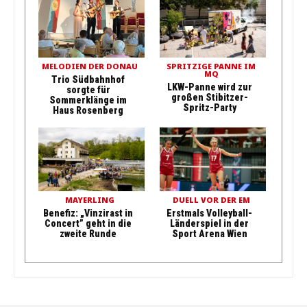
MELODIEN DER DONAU
SPRITZIGE PANNE IM
MQ
Trio Südbahnhof
LKW-Panne wird zur
sorgte für
großen Stibitzer-
Sommerklänge im
Spritz-Party
Haus Rosenberg
MAYERLING
DUELL VOR DER EM
Benefiz: „Vinzirast in
Erstmals Volleyball-
Concert” geht in die
Länderspiel in der
zweite Runde
Sport Arena Wien