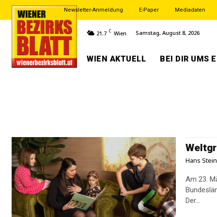
Newsletter-Anmeldung
E-Paper
Mediadaten
C
Samstag, August 8, 2026
21.7
Wien
WIEN AKTUELL
BEI DIR UMS 
Weltgr
Hans Stei
Am 23. Mär
Bundeslän
Der...