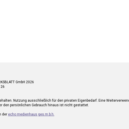
RKSBLATT GmbH 2026
 26
ehalten. Nutzung ausschließlich für den privaten Eigenbedarf. Eine Weiterverwe
r den persönlichen Gebrauch hinaus ist nicht gestattet.
n der
echo medienhaus ges.m.b.h.