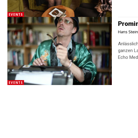
EVENTS
Promin
Hans Stei
Anlässlic
ganzen La
Echo Medi
EVENTS