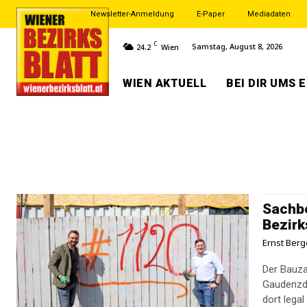
Newsletter-Anmeldung
E-Paper
Mediadaten
C
Samstag, August 8, 2026
24.2
Wien
WIEN AKTUELL
BEI DIR UMS 
Sachb
Bezirk
Ernst Berg
Der Bauza
Gaudenzdo
dort legal