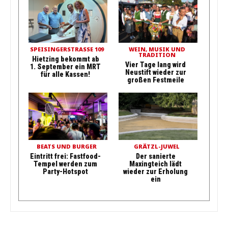
SPEISINGERSTRASSE 109
WEIN, MUSIK UND
TRADITION
Hietzing bekommt ab
Vier Tage lang wird
1. September ein MRT
Neustift wieder zur
für alle Kassen!
großen Festmeile
BEATS UND BURGER
GRÄTZL-JUWEL
Eintritt frei: Fastfood-
Der sanierte
Tempel werden zum
Maxingteich lädt
Party-Hotspot
wieder zur Erholung
ein