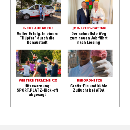
E-BUS AUF ABRUF
JOB-SPEED-DATING
Voller Erfolg: In einem
Der schnellste Weg
“Hüpfer” durch die
zum neuen Job führt
Donaustadt
nach Liesing
WEITERE TERMINE FIX
REKORDHITZE
Hitzewarnung:
Gratis-Eis und kühle
SPORT.PLATZ-Kick-off
Zuflucht bei AÏDA
abgesagt