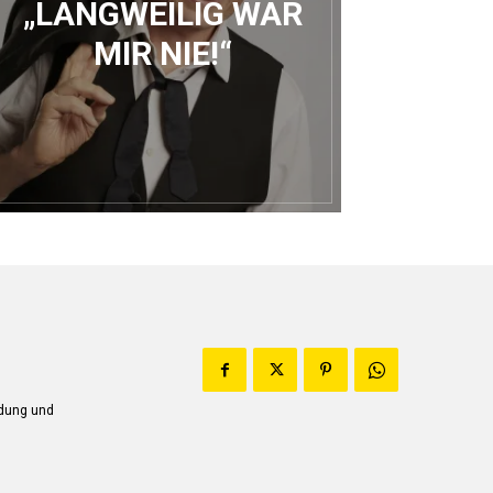
„LANGWEILIG WAR
MIR NIE!“
ndung und