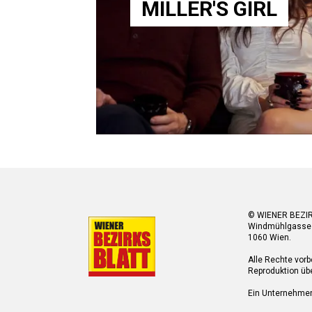
MILLER'S GIRL
© WIENER BEZI
Windmühlgasse
1060 Wien.
Alle Rechte vorb
Reproduktion übe
Ein Unternehme