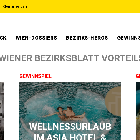
Kleinanzeigen
ECK
WIEN-DOSSIERS
BEZIRKS-HEROS
GEWINNS
 WIENER BEZIRKSBLATT VORTEIL
GEWINNSPIEL
G
WELLNESSURLAUB
IM ASIA HOTEL &