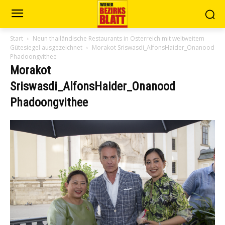
Start
Neun thailändische Restaurants in Österreich mit weltweitem
Gütesiegel ausgezeichnet
Morakot Sriswasdi_AlfonsHaider_Onanood
Phadoongvithee
Morakot
Sriswasdi_AlfonsHaider_Onanood
Phadoongvithee