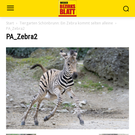
Start
Tiergarten Schönbrunn: Ein Zebra kommt selten alleine
PA_Zebra2
PA_Zebra2