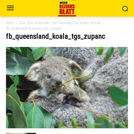
Start
Der Zoo-Kalender: Ein Tierbaby für jeden Monat
fb_queensland_koala_tgs_zupanc
fb_queensland_koala_tgs_zupanc