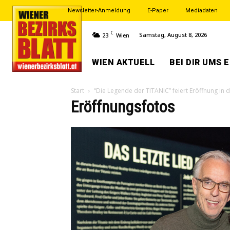
Newsletter-Anmeldung
E-Paper
Mediadaten
C
Samstag, August 8, 2026
23
Wien
WIEN AKTUELL
BEI DIR UMS 
Start
“Die Legende der TITANIC” feiert Eröffnung in
Eröffnungsfotos