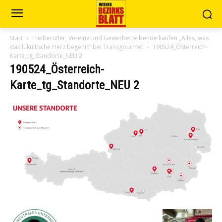
Start
Freiberufler, Vereine und Gewerbetreibende kaufen „Alles, was
das lukullische Herz begehrt“ bei Transgourmet
190524_Österreich-
Karte_tg_Standorte_NEU 2
190524_Österreich-
Karte_tg_Standorte_NEU 2