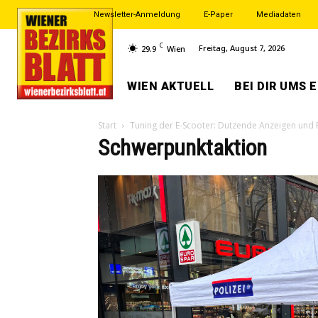
Newsletter-Anmeldung
E-Paper
Mediadaten
C
Freitag, August 7, 2026
29.9
Wien
WIEN AKTUELL
BEI DIR UMS 
Start
Tuning der E-Scooter: Dutzende Anzeigen und
Schwerpunktaktion