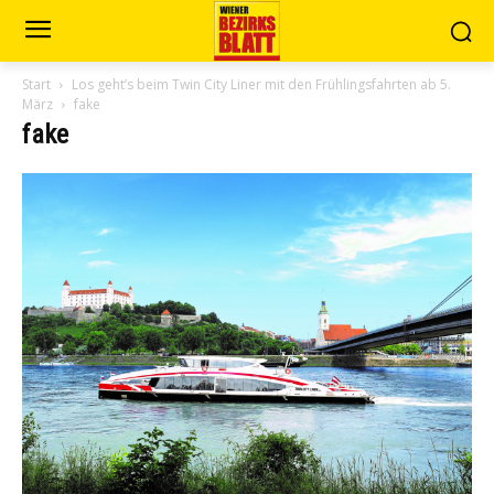
Start
Los geht’s beim Twin City Liner mit den Frühlingsfahrten ab 5.
März
fake
fake