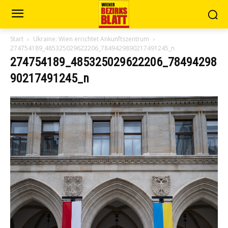
Start
Ukraine: Wien errichtet Ankunftszentrum
274754189_485325029622206_7849429890217491245_n
274754189_485325029622206_78494298
90217491245_n