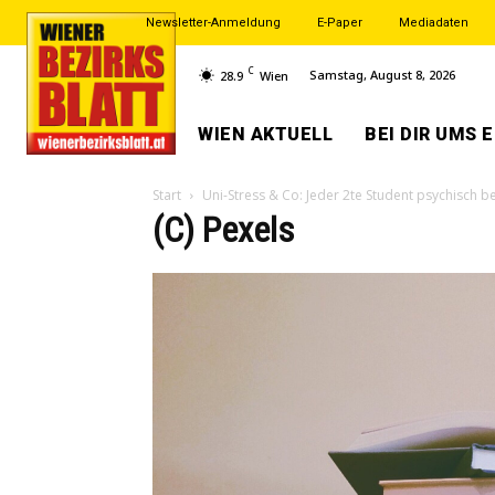
Newsletter-Anmeldung
E-Paper
Mediadaten
C
Samstag, August 8, 2026
28.9
Wien
WIEN AKTUELL
BEI DIR UMS 
Start
Uni-Stress & Co: Jeder 2te Student psychisch be
(C) Pexels