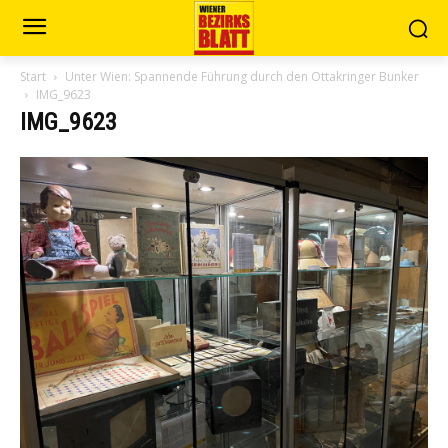
Start
Unter Wien: Spannende Führung durch den Ottakringer Bunker
IMG_9623
IMG_9623