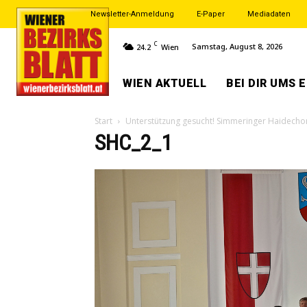
Newsletter-Anmeldung
E-Paper
Mediadaten
C
Samstag, August 8, 2026
24.2
Wien
WIEN AKTUELL
BEI DIR UMS 
Start
Unterstützung gesucht! Simmeringer Haidechor
SHC_2_1