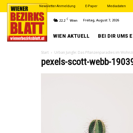
Newsletter-Anmeldung
E-Paper
Mediadaten
C
Freitag, August 7, 2026
22.2
Wien
WIEN AKTUELL
BEI DIR UMS 
Start
Urban Jungle: Das Pflanzenparadies im Wohn
pexels-scott-webb-1903