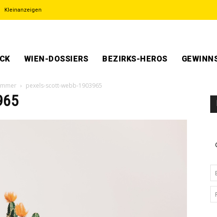
Kleinanzeigen
ECK
WIEN-DOSSIERS
BEZIRKS-HEROS
GEWINNS
zimmer
pexels-scott-webb-1903965
965