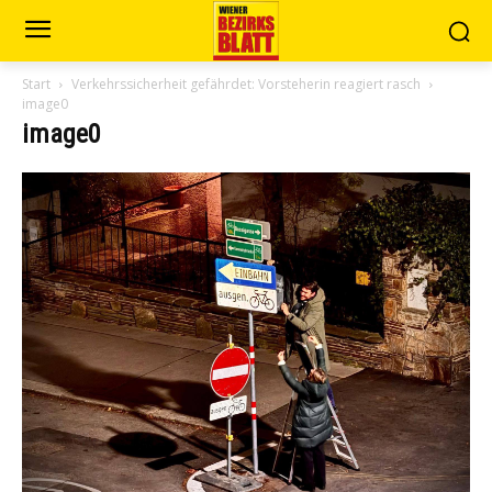
Start
Verkehrssicherheit gefährdet: Vorsteherin reagiert rasch
image0
image0