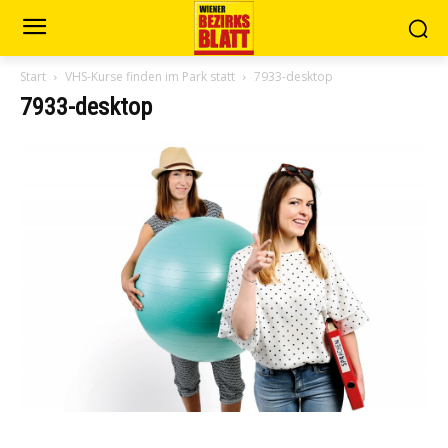
Start
VHS-Kurse finden im Park statt
7933-desktop
7933-desktop