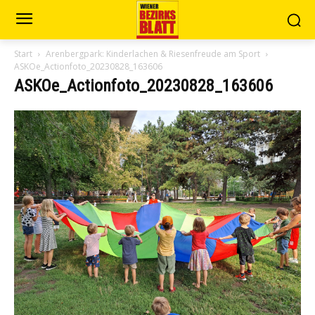
Start
Arenbergpark: Kinderlachen & Riesenfreude am Sport
ASKOe_Actionfoto_20230828_163606
ASKOe_Actionfoto_20230828_163606