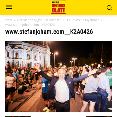
Start
Der Vienna Night Run pflanzt 19.139 Bäume in Myanmar
www.stefanjoham.com__K2A0426
www.stefanjoham.com__K2A0426