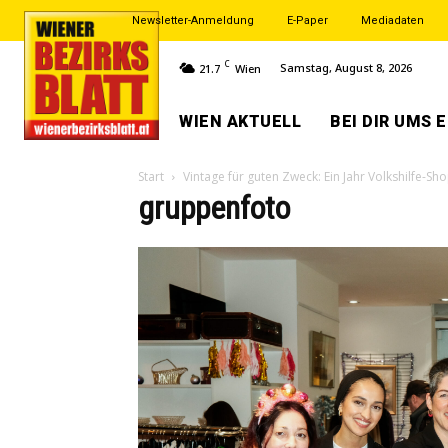
Newsletter-Anmeldung
E-Paper
Mediadaten
C
Samstag, August 8, 2026
21.7
Wien
WIEN AKTUELL
BEI DIR UMS 
Start
Vintage für guten Zweck: Ein Jahr Volkshilfe-Sh
gruppenfoto