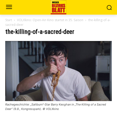
Start
VOLXkino: Open-Air-Kino startet in 35. Saison
the-killing-of-a-
sacred-deer
the-killing-of-a-sacred-deer
Rachegeschichte: „Saltburn”-Star Barry Keoghan in „The Killing of a Sacred
Deer“ (9.8., Kongresspark). © VOLXkino