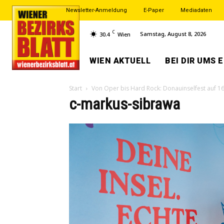
Newsletter-Anmeldung
E-Paper
Mediadaten
C
Samstag, August 8, 2026
30.4
Wien
WIEN AKTUELL
BEI DIR UMS 
Start
Von Oper bis Hard Rock: Donauinselfest auf 1
c-markus-sibrawa