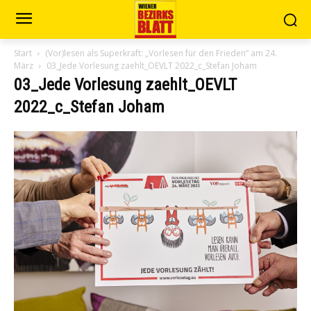
Start
(Vor)lesen als Superkraft: „Vorlesen für den Frieden“ am 24.
März
03_Jede Vorlesung zaehlt_OEVLT 2022_c_Stefan Joham
03_Jede Vorlesung zaehlt_OEVLT
2022_c_Stefan Joham