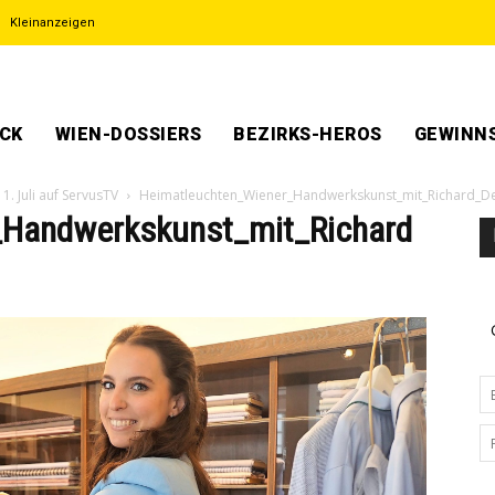
Kleinanzeigen
ECK
WIEN-DOSSIERS
BEZIRKS-HEROS
GEWINNS
1. Juli auf ServusTV
Heimatleuchten_Wiener_Handwerkskunst_mit_Richard_Deut
_Handwerkskunst_mit_Richard