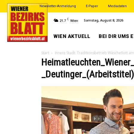
Newsletter-Anmeldung
E-Paper
Mediadaten
C
Samstag, August 8, 2026
21.7
Wien
WIEN AKTUELL
BEI DIR UMS 
Start
Innere Stadt: Traditionsbetrieb Wäscheflott am 
Heimatleuchten_Wiener
_Deutinger_(Arbeitstitel)