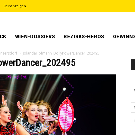
Kleinanzeigen
ECK
WIEN-DOSSIERS
BEZIRKS-HEROS
GEWINNS
-Enzersdorf
JolandaHofmann_DollyPowerDancer_202495
owerDancer_202495