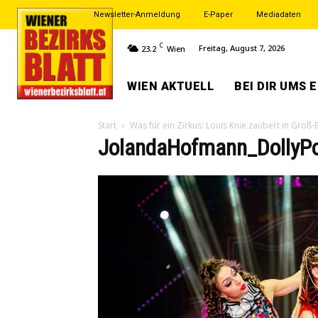
Newsletter-Anmeldung
E-Paper
Mediadaten
C
Freitag, August 7, 2026
23.2
Wien
WIEN AKTUELL
BEI DIR UMS 
Start
Was für ein Zirkus: Louis Knie zaubert in Groß
JolandaHofmann_DollyP