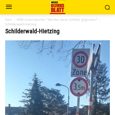
Start
WBB-Leserreporter: “Werden diese Schilder gegossen?”
Schilderwald-Hietzing
Schilderwald-Hietzing