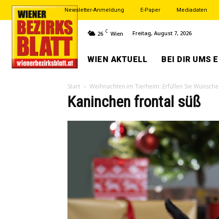
Newsletter-Anmeldung
E-Paper
Mediadaten
C
Freitag, August 7, 2026
26
Wien
WIEN AKTUELL
BEI DIR UMS 
Start
Weihnachten im Tierheim: Erfüllen Sie Wünsche
Kaninchen frontal süß