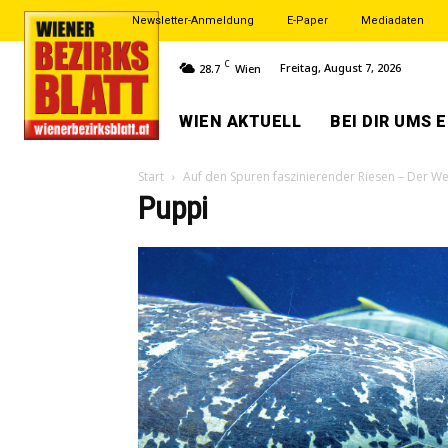
Newsletter-Anmeldung
E-Paper
Mediadaten
C
Freitag, August 7, 2026
28.7
Wien
WIEN AKTUELL
BEI DIR UMS 
Start
Auf den Spuren faszinierender Riesen – Der We
Puppi