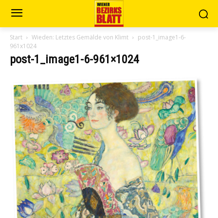
Start
Wieden: Letztes Gemälde von Klimt
post-1_image1-6-
961x1024
post-1_image1-6-961×1024