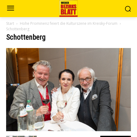
Start
Hohe Prominenz feiert die Kulturszene im Kreisky-Forum
Schottenberg
Schottenberg