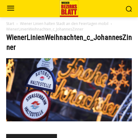
Start
Wiener Linien halten Stadt an den Feiertagen mobil
WienerLinienWeihnachten_c_JohannesZinner
WienerLinienWeihnachten_c_JohannesZin
ner