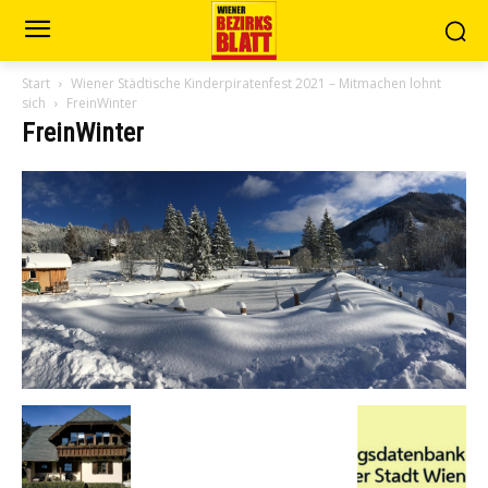
Start
Wiener Städtische Kinderpiratenfest 2021 – Mitmachen lohnt
sich
FreinWinter
FreinWinter