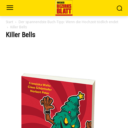
Start
Der spannendste Buch-Tipp: Wenn die Hochzeit tödlich endet
Killer Bells
Killer Bells