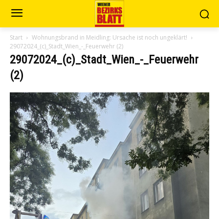
Start
Wohnungsbrand in Meidling: Ursache ist noch ungeklärt!
29072024_(c)_Stadt_Wien_-_Feuerwehr (2)
29072024_(c)_Stadt_Wien_-_Feuerwehr
(2)