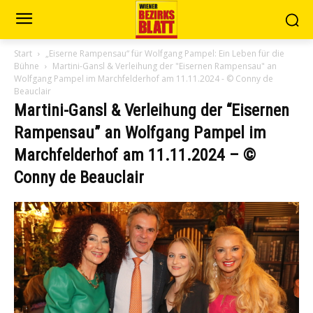
Start
„Eiserne Rampensau“ für Wolfgang Pampel: Ein Leben für die
Bühne
Martini-Gansl & Verleihung der "Eisernen Rampensau" an
Wolfgang Pampel im Marchfelderhof am 11.11.2024 - © Conny de
Beauclair
Martini-Gansl & Verleihung der “Eisernen
Rampensau” an Wolfgang Pampel im
Marchfelderhof am 11.11.2024 – ©
Conny de Beauclair