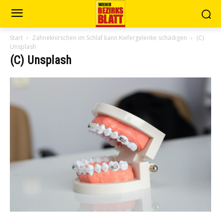
Start
Zähneknirschen im Schlaf kann Kiefergelenke schädigen
(C)
Unsplash
(C) Unsplash