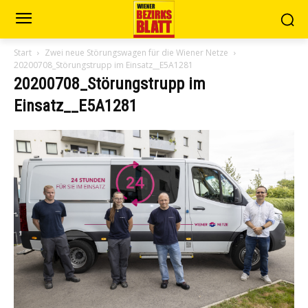
Start
Zwei neue Störungswagen für die Wiener Netze
20200708_Störungstrupp im Einsatz__E5A1281
20200708_Störungstrupp im
Einsatz__E5A1281