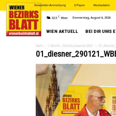
Newsletter-Anmeldung
E-Paper
Mediadaten
C
Donnerstag, August 6, 2026
32.5
Wien
WIEN AKTUELL
BEI DIR UMS 
Start
1. Bezirk – Bezirks Awards 2021
01_diesner
01_diesner_290121_WBB