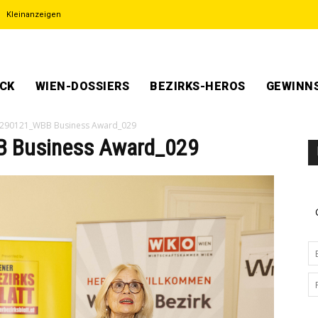
Kleinanzeigen
ECK
WIEN-DOSSIERS
BEZIRKS-HEROS
GEWINNS
_290121_WBB Business Award_029
 Business Award_029