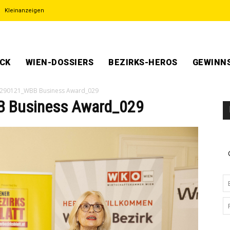
Kleinanzeigen
ECK
WIEN-DOSSIERS
BEZIRKS-HEROS
GEWINNS
_290121_WBB Business Award_029
 Business Award_029