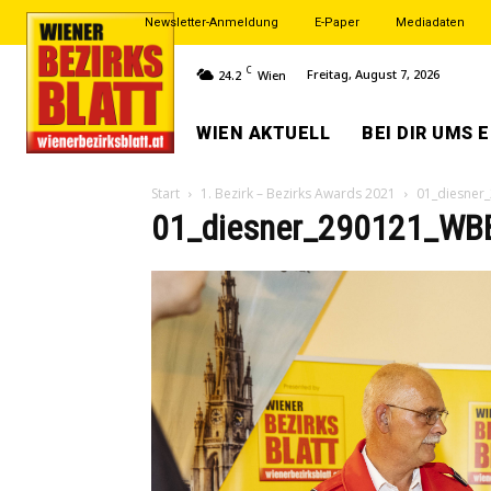
Newsletter-Anmeldung
E-Paper
Mediadaten
C
Freitag, August 7, 2026
24.2
Wien
WIEN AKTUELL
BEI DIR UMS 
Start
1. Bezirk – Bezirks Awards 2021
01_diesner
01_diesner_290121_WBB